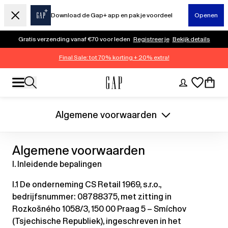
Download de Gap+ app en pak je voordeel
Openen
Gratis verzending vanaf €70 voor leden
Registreer je
Bekijk details
Final Sale: tot 70% korting + 20% extra!
Algemene voorwaarden
Algemene voorwaarden
I. Inleidende bepalingen
I.1 De onderneming CS Retail 1969, s.r.o.,
bedrijfsnummer: 08788375, met zitting in
Rozkošného 1058/3, 150 00 Praag 5 – Smíchov
(Tsjechische Republiek), ingeschreven in het