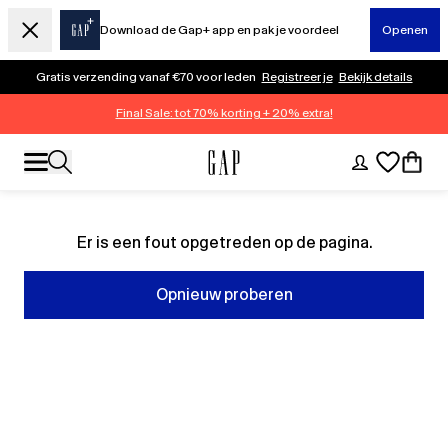
Download de Gap+ app en pak je voordeel
Openen
Gratis verzending vanaf €70 voor leden
Registreer je
Bekijk details
Final Sale: tot 70% korting + 20% extra!
Er is een fout opgetreden op de pagina.
Opnieuw proberen