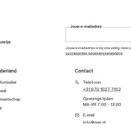
Jouw e-mailadres
euwtje.
Jouw e-mailadres is bij ons veilig, lee
voorwaarden gegevensverwerking
derland
Contact
formulier
Telefoon
+31 970 1027 7152
aal
Openingstijden
dmaatschap
MA
-
VR
7:00 - 13:00
p
E-mail
info@gap.nl
Contactformulier